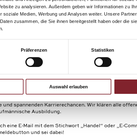
Website zu analysieren. Außerdem geben wir Informationen zu I
e Informationsveranstal
r soziale Medien, Werbung und Analysen weiter. Unsere Partner
 Daten zusammen, die Sie ihnen bereitgestellt haben oder die s
n.
nnischen Ausbildungsb
Präferenzen
Statistiken
Auswahl erlauben
 über die kaufmännischen Ausbildungsberufe bei Wemp
 Informationsveranstaltung geben wir einen Einblick in d
 und spannenden Karrierechancen. Wir klären alle offen
ufmännische Ausbildung.
ach eine E‑Mail mit dem Stichwort „Handel“ oder „E‑Comm
meldebutton und sei dabei!