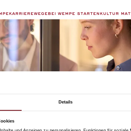
mpe
Karrierewege
Bei Wempe Starten
Kultur Ma
Details
Cookies
nhalte und Anzeigen zu personalisieren, Funktionen für soziale