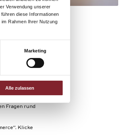
hrer Verwendung unserer
tung für die
 führen diese Informationen
ie im Rahmen Ihrer Nutzung
erufe
Marketing
Alle zulassen
e erfahren? In
ie verschiedenen
en Fragen rund
erce“. Klicke