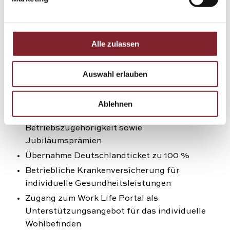
Unsere Benefits für Sie
Unbefristete Festanstellung in Vollzeit
Alle zulassen
Attraktive Serviceprämien
Wochenarbeitszeit beträgt 37,5 Stunden
Auswahl erlauben
30 Tage Urlaub pro Jahr bei einer 5-Tage
Woche
Ablehnen
Zusätzliche Urlaubstage mit wachsender
Betriebszugehörigkeit sowie
Jubiläumsprämien
Übernahme Deutschlandticket zu 100 %
Betriebliche Krankenversicherung für
individuelle Gesundheitsleistungen
Zugang zum Work Life Portal als
Unterstützungsangebot für das individuelle
Wohlbefinden