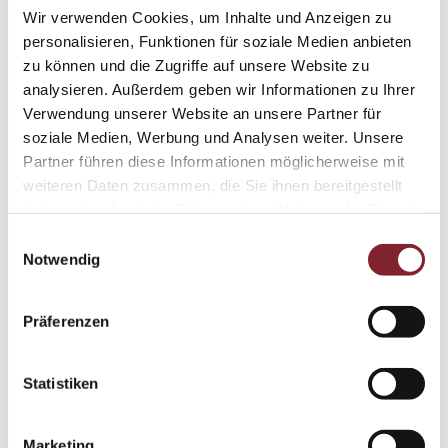
Persönlicher Empfang und Betreuung
Wir verwenden Cookies, um Inhalte und Anzeigen zu
unserer Kund:innen beim Eintritt ins Geschäft
personalisieren, Funktionen für soziale Medien anbieten
und während möglicher Wartezeiten
zu können und die Zugriffe auf unsere Website zu
analysieren. Außerdem geben wir Informationen zu Ihrer
Verwendung unserer Website an unsere Partner für
Ihre Qualifikationen
soziale Medien, Werbung und Analysen weiter. Unsere
Partner führen diese Informationen möglicherweise mit
Abgeschlossene kaufmännische Ausbildung
weiteren Daten zusammen, die Sie ihnen bereitgestellt
sowie Erfahrung im gehobenen Einzelhandel
haben oder die sie im Rahmen Ihrer Nutzung der Dienste
Fundierte Fachkenntnisse - insbesondere im
gesammelt haben.
Einwilligungsauswahl
Hinblick auf die Besonderheiten hochwertiger
Notwendig
Markenuhren
Gutes technisches Verständnis
Präferenzen
Sicherer Umgang mit MS-Office sowie NAV-
Service von Vorteil
Sehr gute Kommunikationsfähigkeiten und
Statistiken
hohe Serviceorientierung
Ausgeprägter Teamgeist
Marketing