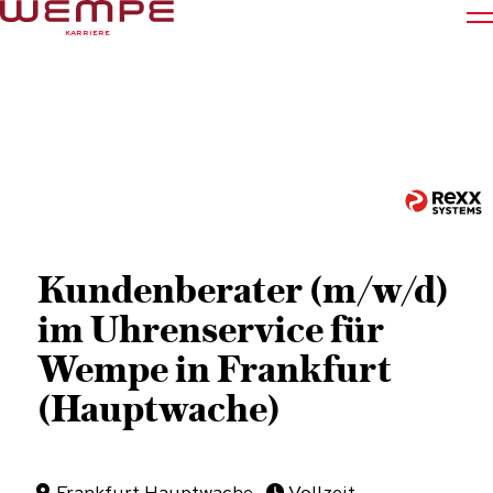
KARRIERE
Arbeiten bei Wempe
Karrierewege
Schüler:innen
Young Professionals
Kundenberater (m/w/d)
Berufserfahrene
Bei Wempe Starten
im Uhrenservice für
Kultur Matcher
Wempe in Frankfurt
(Hauptwache)
English
JOBSUCHE